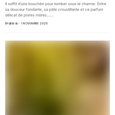
Il suffit d’une bouchée pour tomber sous le charme. Entre
sa douceur fondante, sa pâte croustillante et ce parfum
délicat de poires mûres…...
BY
LÉO D.
1 NOVEMBRE 2025