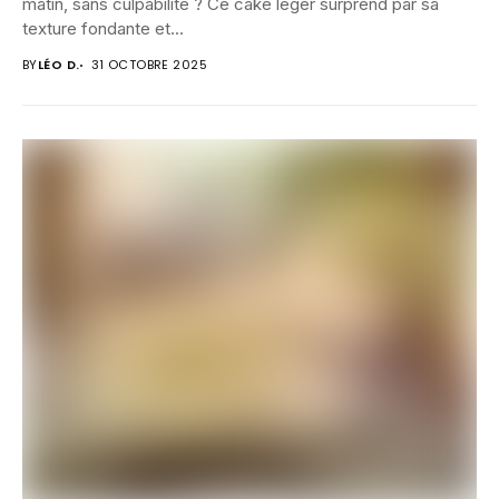
matin, sans culpabilité ? Ce cake léger surprend par sa
texture fondante et...
BY
LÉO D.
31 OCTOBRE 2025