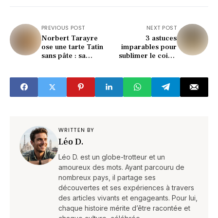
PREVIOUS POST
NEXT POST
Norbert Tarayre
3 astuces
ose une tarte Tatin
imparables pour
sans pâte : sa
sublimer le coing
version bluffe les
cet automne (la 2e
internautes !
va vous surprendre)
WRITTEN BY
Léo D.
Léo D. est un globe-trotteur et un
amoureux des mots. Ayant parcouru de
nombreux pays, il partage ses
découvertes et ses expériences à travers
des articles vivants et engageants. Pour lui,
chaque histoire mérite d’être racontée et