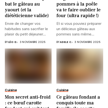
bat le gâteau au
pommes à la poêle
yaourt (et la
va te faire oublier le
diététicienne valide)
four (ultra rapide !)
Envie de changer vos
Et si vous pouviez préparer
habitudes sans sacrifier le
un délicieux gâteau aux
plaisir du petit déjeuner...
pommes sans même...
BY
LÉO D.
3 NOVEMBRE 2025
BY
ADELE C.
3 NOVEMBRE 2025
Cuisine
Cuisine
Mon secret anti-froid
Ce gâteau fondant a
: ce bœuf carotte
conquis toute ma