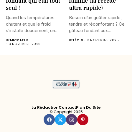
fondant qui cuit tout
famille (la recette
seul !
ultra rapide)
Quand les températures
Besoin d’un goûter rapide,
chutent et que le froid
tendre et réconfortant ? Ce
s’installe doucement, on
gâteau fondant aux...
n’a...
BY
MICKAEL B.
BY
LÉO D.
3 NOVEMBRE 2025
3 NOVEMBRE 2025
La Rédaction
Contact
Plan Du Site
© Copyright 2025