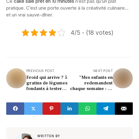
Ce
cake salé prêt en 10 minutes
n’est pas qu’un plat
pratique. C’est une porte ouverte à la créativité culinaire…
et un vrai sauve-dîner.
4/5 - (18 votes)
PREVIOUS POST
NEXT POST
Froid qui arrive ? 5
"Mes enfants en
gratins de légumes
redemandent
fondants à tester
chaque semaine : ce
d’urgence !
gratin les rend fous
(facile et pas cher)"
WRITTEN BY