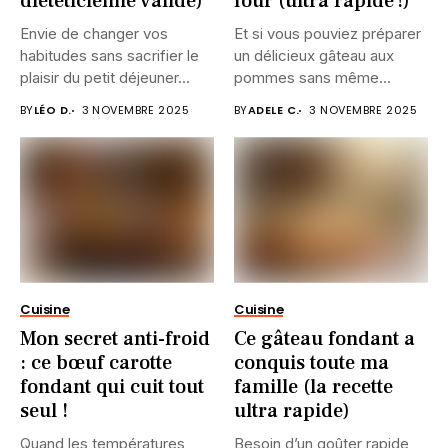
diététicienne valide)
four (ultra rapide !)
Envie de changer vos
Et si vous pouviez préparer
habitudes sans sacrifier le
un délicieux gâteau aux
plaisir du petit déjeuner...
pommes sans même...
BY
LÉO D.
3 NOVEMBRE 2025
BY
ADELE C.
3 NOVEMBRE 2025
Cuisine
Cuisine
Mon secret anti-froid
Ce gâteau fondant a
: ce bœuf carotte
conquis toute ma
fondant qui cuit tout
famille (la recette
seul !
ultra rapide)
Quand les températures
Besoin d’un goûter rapide,