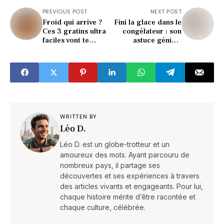
PREVIOUS POST
NEXT POST
Froid qui arrive ?
Fini la glace dans le
Ces 3 gratins ultra
congélateur : son
faciles vont te
astuce géniale
réchauffer (et
change tout (testée
régaler)
et approuvée)
WRITTEN BY
Léo D.
Léo D. est un globe-trotteur et un
amoureux des mots. Ayant parcouru de
nombreux pays, il partage ses
découvertes et ses expériences à travers
des articles vivants et engageants. Pour lui,
chaque histoire mérite d’être racontée et
chaque culture, célébrée.