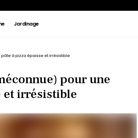
ne
Jardinage
âte à pizza épaisse et irrésistible
 (méconnue) pour une
et irrésistible