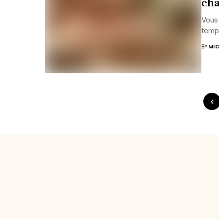
châ
Vous
temps
BY
MIC