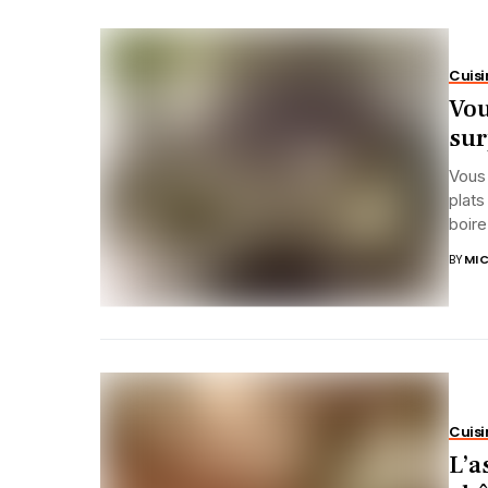
Cuisi
Vou
sur
Vous 
plats
boire.
BY
MIC
Cuisi
L’a